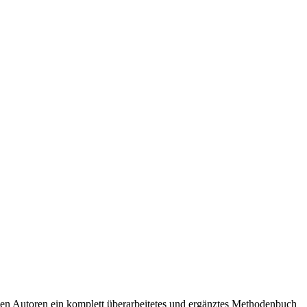
en Autoren ein komplett überarbeitetes und ergänztes Methodenbuch